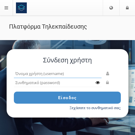
Ε
Ε
$langMenu
π
ί
ι
Πλατφόρμα Τηλεκπαίδευσης
λ
ο
ζήτηση
ο
δ
γ
ο
ή
ς
Γ
Σύνδεση χρήστη
λ
ώ
Όνομα
σ
χρήστη
σ
Συνθηματικό
(username)
(password)
α
ς
Είσοδος
Ξεχάσατε το συνθηματικό σας;