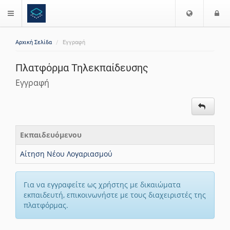
Ε
Ε
$langMenu
π
ί
ι
Αρχική Σελίδα
Εγγραφή
λ
ο
ζήτηση
ο
δ
Πλατφόρμα Τηλεκπαίδευσης
γ
ο
ή
ς
Εγγραφή
Γ
λ
ώ
σ
Εκπαιδευόμενου
σ
α
Αίτηση Νέου Λογαριασμού
ς
Για να εγγραφείτε ως χρήστης με δικαιώματα
εκπαιδευτή, επικοινωνήστε με τους διαχειριστές της
πλατφόρμας.