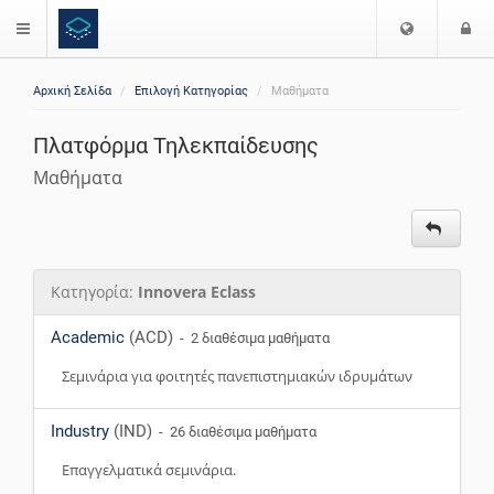
Ε
Ε
$langMenu
π
ί
ι
Αρχική Σελίδα
Επιλογή Κατηγορίας
Μαθήματα
λ
ο
ζήτηση
ο
δ
Πλατφόρμα Τηλεκπαίδευσης
γ
ο
ή
ς
Μαθήματα
Γ
λ
ώ
σ
Κατηγορία:
Innovera Eclass
σ
α
Academic
(ACD)
- 2 διαθέσιμα μαθήματα
ς
Σεμινάρια για φοιτητές πανεπιστημιακών ιδρυμάτων
Industry
(IND)
- 26 διαθέσιμα μαθήματα
Επαγγελματικά σεμινάρια.